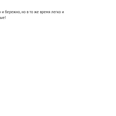
о и бережно, но в то же время легко и
вые!