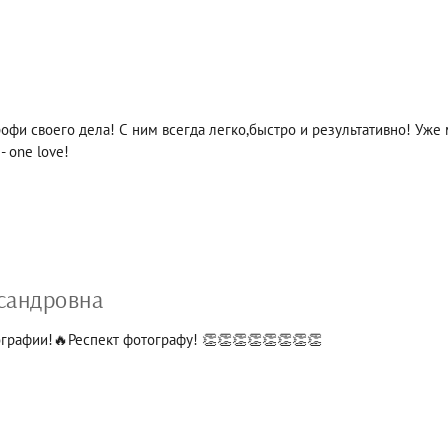
фи своего дела! С ним всегда легко,быстро и результативно! Уже 
 one love!
сандровна
графии!🔥Респект фотографу! 👏👏👏👏👏👏👏👏